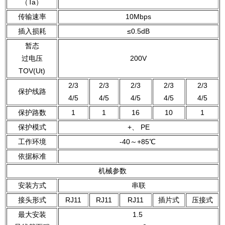
（Ta）
传输速率
10Mbps
插入损耗
≤0.5dB
暂态
过电压
200V
TOV(Ut)
2/3
2/3
2/3
2/3
2/3
保护线路
4/5
4/5
4/5
4/5
4/5
保护路数
1
1
16
10
1
保护模式
+、 PE
工作环境
-40～+85℃
依据标准
机械参数
安装方式
串联
接头形式
RJ11
RJ11
RJ11
插片式
压接式
最大安装
1.5