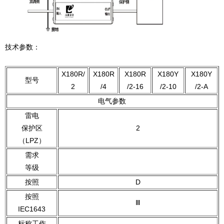
技术参数：
X180R/
X180R
X180R
X180Y
X180Y
型号
2
/4
/2-16
/2-10
/2-A
电气参数
雷电
保护区
2
（LPZ）
需求
等级
按照
D
按照
Ⅲ
IEC1643
标称工作