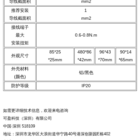
导线截面积
mm2
推荐安装
1
导线截面积
mm2
接线端子
最大
0.6-0.8N.m
安装扭矩
85*25
480*86
96*43
90*14
外观尺寸
*25mm
*42mm
*70mm
*65mm
外壳材料
铝/黑色
(颜色)
防护等级
IP20
如需更详细技术信息，欢迎来电咨询
可盈科技（深圳）有限公司
中国·深圳 518109
地址：深圳市龙华区大浪街道华宁路40号港深创新园E栋402